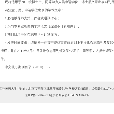
现将适用于2010级博士生、同等学力人员申请学位、博士后文章发表期刊
请注意，用于申请学位发表的学术文章：
1.必须以导师为第二作者或通讯作者；
2.为与本专业相关的学术论文（综述不计算在内）；
3.期刊目录中的杂志增刊不计算在内；
4.发表时间要求：统招博士在答辩资格审查前原则上要提供杂志原刊及复印
的清样，并在2011年8月31日前带杂志原刊领取学位证书。同等学力人员申请
印件。
中文核心期刊目录（2010）.doc
医药大学 | 地址：北京市朝阳区北三环东路11号 学校方位| 邮编：100029 | http://www.bu
京ICP备05004623号
| 京公网安备110402430041号