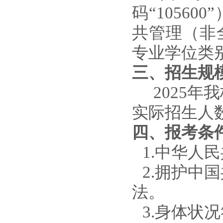
码“10560
共管理（非
专业学位类
三、招生规
202
5
年我
实际招
生人
四、报考条
1
.
中华人民
2
.
拥护中国
法。
3
.
身体状况