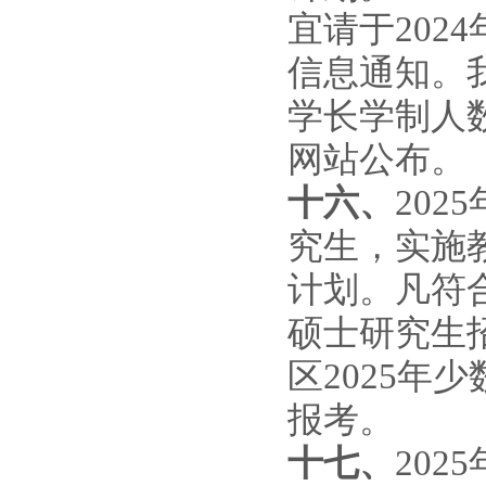
宜请于
202
4
信息
通知。
学长学制人
网站公布。
十六、
202
5
究生，实施
计划。凡符
硕士研究生
区
202
5
年少
报考。
十七、
202
5