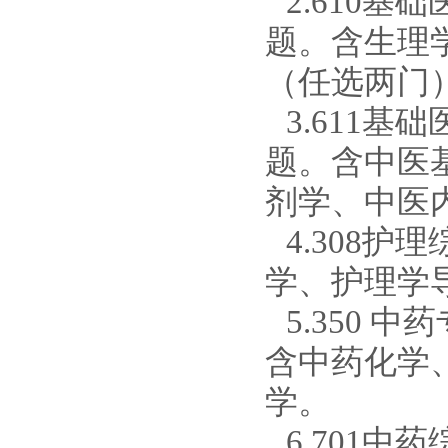
2
.
610基
题。含生理
（任选两门
3
.
611基
题。含中医
剂学、中医
4
.
308护
学、护理学
5
.
350 
含中药化学
学。
6
.
701中