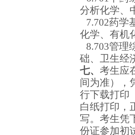
分析化学、
7
.
702药
化学、有机
8
.
703管
础、卫生经
七、
考生
应
间为准
）
，
行
下载打印
白纸打印，
写
。考生凭
份证参加初