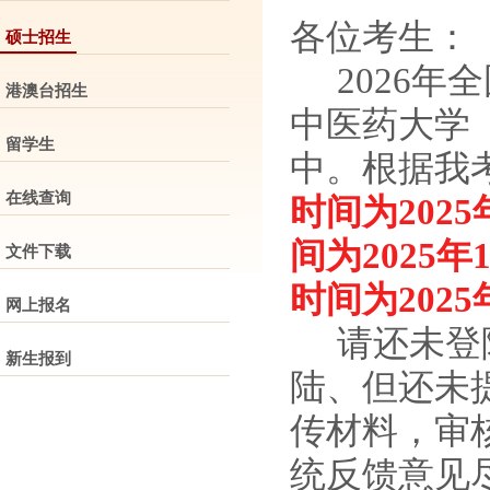
各位考生：
硕士招生
2026
港澳台招生
中医药大学
留学生
中
。根据
我
在线查询
时间为2
025
间
为2025
年1
文件下载
时间
为
2025
网上报名
请还未登
新生报到
陆、但还未
传材料，审
统反馈意见